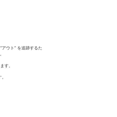
 “アウト” を追跡するた
。
きます。
す。