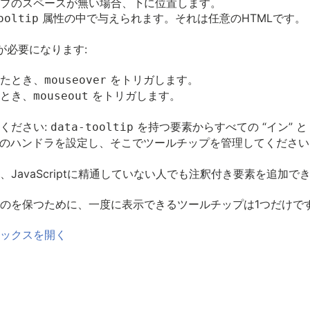
プのスペースが無い場合、下に位置します。
属性の中で与えられます。それは任意のHTMLです。
ooltip
が必要になります:
たとき、
をトリガします。
mouseover
とき、
をトリガします。
mouseout
ください:
を持つ要素からすべての “イン” と
data-tooltip
のハンドラを設定し、そこでツールチップを管理してください
JavaScriptに精通していない人でも注釈付き要素を追加で
ルなものを保つために、一度に表示できるツールチップは1つだけで
ックスを開く