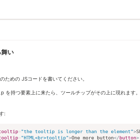
る舞い
のための JSコードを書いてください。
を持つ要素上に来たら、ツールチップがその上に現れます
ip
す:
tooltip
=
"
the tooltip is longer than the element
"
>
S
tooltip
=
"
HTML<br>tooltip
"
>
One more button
</
button
>