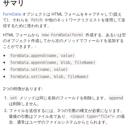
サマリ
FormData
オブジェクトは HTML フォームをキャプチャして(捉え
て)、それらを
や他のネットワークリクエストを使用して送
fetch
信するために使われます。
HTML フォームから
作成する、あるいは空
new FormData(form)
のオブジェクト作成してから次のメソッドでフィールドを追加する
ことができます。:
formData.append(name, value)
formData.append(name, blob, fileName)
formData.set(name, value)
formData.set(name, blob, fileName)
2つの特徴があります:
メソッドは同じ名前のフィールドを削除します。
set
append
は削除しません。
ファイルを送信するには、3つの引数の構文が必要になります。
最後の引数はファイル名であり、
の場
<input type="file">
合、通常はユーザのファイルシステムからとられます。