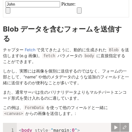
Blob データを含むフォームを送信す
る
チャプター
Fetch
で見てきたように、動的に生成された
を送
Blob
信します(e.g 画像)。
パラメータの
に直接指定する
fetch
body
ことができます。
しかし、実際には画像を個別に送信するのではなく、フォームの一
部として、“name” や他のメタデータのような追加のフィールドと一
緒に送信するのが便利なことが多いです。
また、通常サーバは生のバリナリデータよりもマルチパートエンコ
ード形式を受け入れるのに適しています。
この例は、
を使って他のフィールドと一緒に
FormData
からの画像を送信します。:
<canvas>
<
body
style
=
"
margin
:
0
"
>