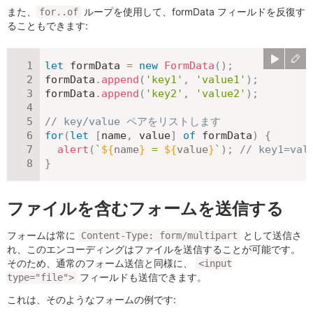
また、
ループを使用して、formData フィールドを反復す
for..of
ることもできます:
let
 formData 
=
new
FormData
(
)
;
formData
.
append
(
'key1'
,
'value1'
)
;
formData
.
append
(
'key2'
,
'value2'
)
;
// key/value ペアをリストします
for
(
let
[
name
,
 value
]
of
 formData
)
{
alert
(
`
${
name
}
 = 
${
value
}
`
)
;
// key1=val
}
ファイルを含むフォームを送信する
フォームは常に
として送信さ
Content-Type: form/multipart
れ、このエンコーディングはファイルを送信することが可能です。
そのため、通常のフォーム送信と同様に、
<input
フィールドも送信できます。
type="file">
これは、そのようなフォームの例です: