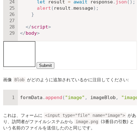
let
 result 
=
await
 response
.
json
(
)
;
alert
(
result
.
message
)
;
}
</
script
>
</
body
>
画像
がどのように追加されているかに注目してください:
Blob
formData
.
append
(
"image"
,
 imageBlob
,
"image
これは、フォームに
があ
<input type="file" name="image">
り、訪問者がファイルシステムから
(3番目の引数) と
image.png
いう名前のファイルを送信したのと同じです。