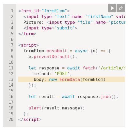
<
form
id
=
"
formElem
"
>
<
input
type
=
"
text
"
name
=
"
firstName
"
valu
  Picture: 
<
input
type
=
"
file
"
name
=
"
pictur
<
input
type
=
"
submit
"
>
</
form
>
<
script
>
  formElem
.
onsubmit
=
async
(
e
)
=>
{
    e
.
preventDefault
(
)
;
let
 response 
=
await
fetch
(
'/article/f
method
:
'POST'
,
body
:
new
FormData
(
formElem
)
}
)
;
let
 result 
=
await
 response
.
json
(
)
;
alert
(
result
.
message
)
;
}
;
</
script
>