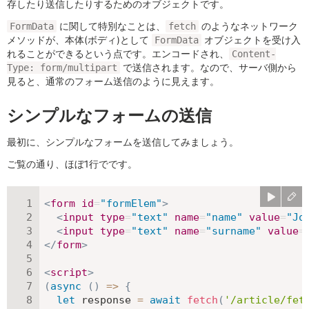
存したり送信したりするためのオブジェクトです。
に関して特別なことは、
のようなネットワーク
FormData
fetch
メソッドが、本体(ボディ)として
オブジェクトを受け入
FormData
れることができるという点です。エンコードされ、
Content-
で送信されます。なので、サーバ側から
Type: form/multipart
見ると、通常のフォーム送信のように見えます。
シンプルなフォームの送信
最初に、シンプルなフォームを送信してみましょう。
ご覧の通り、ほぼ1行でです。
<
form
id
=
"
formElem
"
>
<
input
type
=
"
text
"
name
=
"
name
"
value
=
"
Jo
<
input
type
=
"
text
"
name
=
"
surname
"
value
=
</
form
>
<
script
>
(
async
(
)
=>
{
let
 response 
=
await
fetch
(
'/article/fet