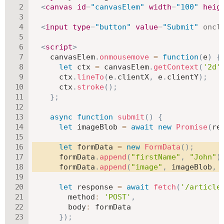
<
canvas
id
=
"
canvasElem
"
width
=
"
100
"
heig
<
input
type
=
"
button
"
value
=
"
Submit
"
oncl
<
script
>
    canvasElem
.
onmousemove
=
function
(
e
)
{
let
 ctx 
=
 canvasElem
.
getContext
(
'2d'
      ctx
.
lineTo
(
e
.
clientX
,
 e
.
clientY
)
;
      ctx
.
stroke
(
)
;
}
;
async
function
submit
(
)
{
let
 imageBlob 
=
await
new
Promise
(
re
let
 formData 
=
new
FormData
(
)
;
      formData
.
append
(
"firstName"
,
"John"
)
      formData
.
append
(
"image"
,
 imageBlob
,
let
 response 
=
await
fetch
(
'/article
method
:
'POST'
,
body
:
 formData

}
)
;