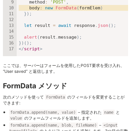
method
:
'POST'
,
body
:
new
FormData
(
formElem
)
}
)
;
let
 result 
=
await
 response
.
json
(
)
;
alert
(
result
.
message
)
;
}
)
(
)
;
</
script
>
ここでは、サーバーはフォームを使用したPOST要求を受け入れ、
“User saved” と返信します。
FormData メソッド
次のメソッドを使って
のフィールドを変更することが
FormData
できます:
– 指定された
と
formData.append(name, value)
name
のフォームフィールドを追加します。
value
–
formData.append(name, blob, fileName)
<input
のようにフィールドを追加します。3つ目の引数