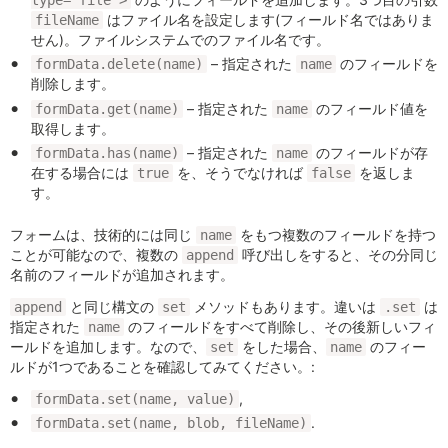
type="file">
はファイル名を設定します(フィールド名ではありま
fileName
せん)。ファイルシステムでのファイル名です。
– 指定された
のフィールドを
formData.delete(name)
name
削除します。
– 指定された
のフィールド値を
formData.get(name)
name
取得します。
– 指定された
のフィールドが存
formData.has(name)
name
在する場合には
を、そうでなければ
を返しま
true
false
す。
フォームは、技術的には同じ
をもつ複数のフィールドを持つ
name
ことが可能なので、複数の
呼び出しをすると、その分同じ
append
名前のフィールドが追加されます。
と同じ構文の
メソッドもあります。違いは
は
append
set
.set
指定された
のフィールドをすべて削除し、その後新しいフィ
name
ールドを追加します。なので、
をした場合、
のフィー
set
name
ルドが1つであることを確認してみてください。:
,
formData.set(name, value)
.
formData.set(name, blob, fileName)