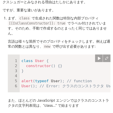
クスシュガーとみなされる理由はたしかにあります。
ですが、重要な違いがあります。
まず、
で生成された関数は特別な内部プロパティ
class
でラベル付けされていま
[[IsClassConstructor]]: true
す。そのため、手動で作成するのとまったく同じではありませ
ん。
言語は様々な箇所でそのプロパティをチェックします。例えば通
常の関数とは異なり、
で呼び出す必要があります:
new
class
User
{
constructor
(
)
{
}
}
alert
(
typeof
 User
)
;
// function
User
(
)
;
// Error: クラスのコンストラクタ Us
また、ほとんどの JavaScript エンジンではクラスのコンストラ
クタの文字列表現は、“class…” で始まります