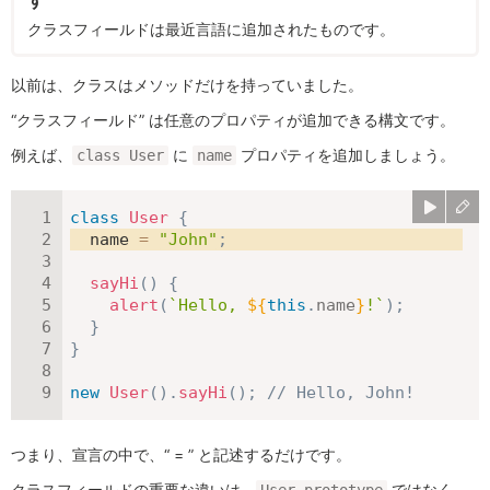
クラスフィールドは最近言語に追加されたものです。
以前は、クラスはメソッドだけを持っていました。
“クラスフィールド” は任意のプロパティが追加できる構文です。
例えば、
に
プロパティを追加しましょう。
class User
name
class
User
{
  name 
=
"John"
;
sayHi
(
)
{
alert
(
`
Hello, 
${
this
.
name
}
!
`
)
;
}
}
new
User
(
)
.
sayHi
(
)
;
// Hello, John!
つまり、宣言の中で、“
=
” と記述するだけです。
クラスフィールドの重要な違いは、
ではなく、
User.prototype