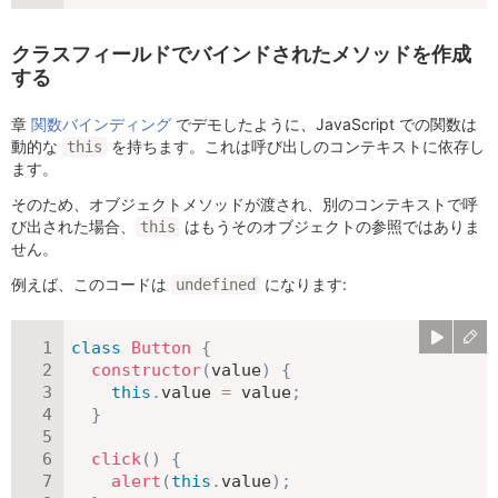
クラスフィールドでバインドされたメソッドを作成
する
章
関数バインディング
でデモしたように、JavaScript での関数は
動的な
を持ちます。これは呼び出しのコンテキストに依存し
this
ます。
そのため、オブジェクトメソッドが渡され、別のコンテキストで呼
び出された場合、
はもうそのオブジェクトの参照ではありま
this
せん。
例えば、このコードは
になります:
undefined
class
Button
{
constructor
(
value
)
{
this
.
value 
=
 value
;
}
click
(
)
{
alert
(
this
.
value
)
;