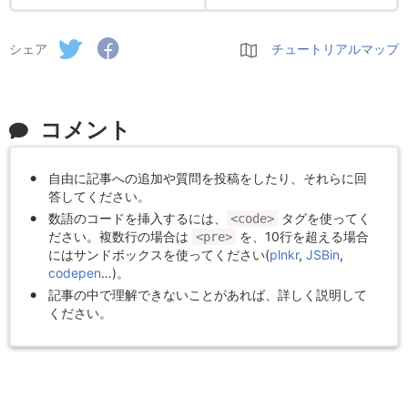
シェア
チュートリアルマップ
コメント
自由に記事への追加や質問を投稿をしたり、それらに回
答してください。
数語のコードを挿入するには、
タグを使ってく
<code>
ださい。複数行の場合は
を、10行を超える場合
<pre>
にはサンドボックスを使ってください(
plnkr
,
JSBin
,
codepen
…)。
記事の中で理解できないことがあれば、詳しく説明して
ください。