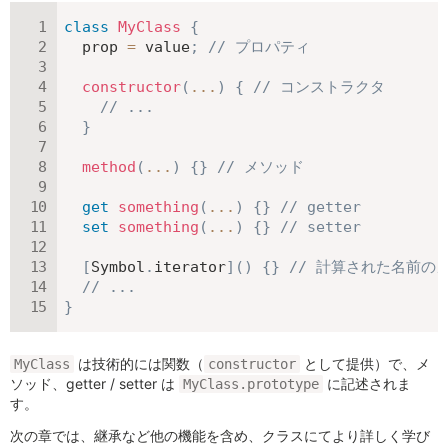
class
MyClass
{
  prop 
=
 value
;
// プロパティ
constructor
(
...
)
{
// コンストラクタ
// ...
}
method
(
...
)
{
}
// メソッド
get
something
(
...
)
{
}
// getter
set
something
(
...
)
{
}
// setter
[
Symbol
.
iterator
]
(
)
{
}
// 計算された名前の
// ...
}
は技術的には関数（
として提供）で、メ
MyClass
constructor
ソッド、getter / setter は
に記述されま
MyClass.prototype
す。
次の章では、継承など他の機能を含め、クラスにてより詳しく学び