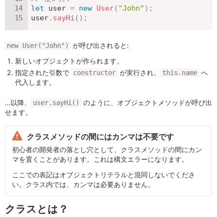
let
 user 
=
new
User
(
"John"
)
;
user
.
sayHi
(
)
;
が呼び出されると:
new User("John")
新しいオブジェクトが作られます。
指定された引数で
が実行され、
へ
constructor
this.name
代入します。
…以降、
のように、オブジェクトメソッドが呼び出
user.sayHi()
せます。
クラスメソッドの間にはカンマは不要です
初心者の開発者の落とし穴として、クラスメソッドの間にカン
マを置くことがあります。これは構文エラーになります。
ここでの表記はオブジェクトリテラルと混同しないでくださ
い。クラス内では、カンマは必要ありません。
クラスとは？