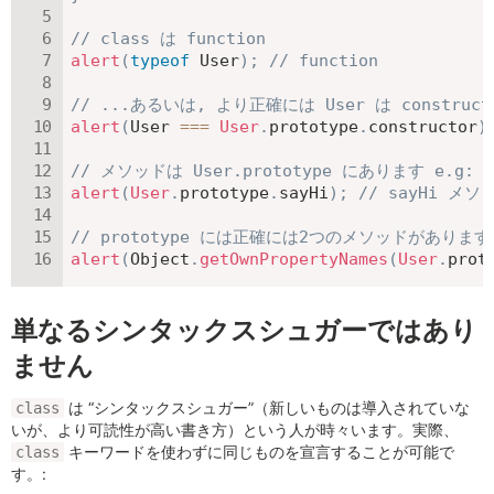
// class は function
alert
(
typeof
 User
)
;
// function
// ...あるいは, より正確には User は construc
alert
(
User 
===
User
.
prototype
.
constructor
)
// メソッドは User.prototype にあります e.g:
alert
(
User
.
prototype
.
sayHi
)
;
// sayHi メ
// prototype には正確には2つのメソッドがあります
alert
(
Object
.
getOwnPropertyNames
(
User
.
prot
単なるシンタックスシュガーではあり
ません
は “シンタックスシュガー”（新しいものは導入されていな
class
いが、より可読性が高い書き方）という人が時々います。実際、
キーワードを使わずに同じものを宣言することが可能で
class
す。: