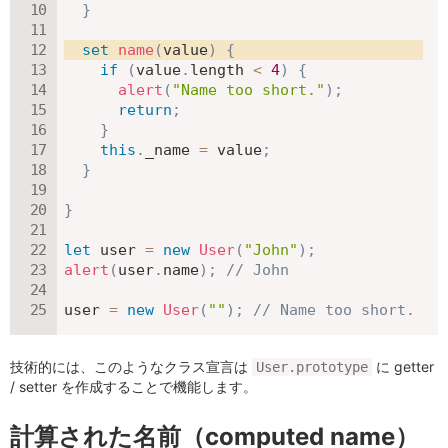
}
set
name
(
value
)
{
if
(
value
.
length 
<
4
)
{
alert
(
"Name too short."
)
;
return
;
}
this
.
_name 
=
 value
;
}
}
let
 user 
=
new
User
(
"John"
)
;
alert
(
user
.
name
)
;
// John
user 
=
new
User
(
""
)
;
// Name too short.
技術的には、このようなクラス宣言は
に getter
User.prototype
/ setter を作成することで機能します。
計算された名前（computed name）