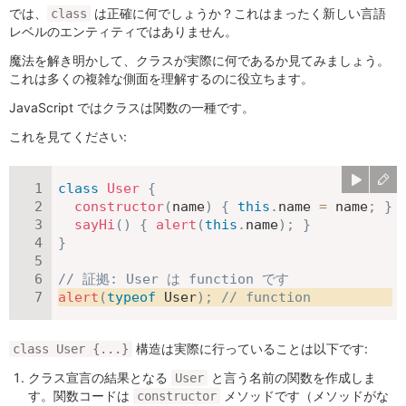
では、
は正確に何でしょうか？これはまったく新しい言語
class
レベルのエンティティではありません。
魔法を解き明かして、クラスが実際に何であるか見てみましょう。
これは多くの複雑な側面を理解するのに役立ちます。
JavaScript ではクラスは関数の一種です。
これを見てください:
class
User
{
constructor
(
name
)
{
this
.
name 
=
 name
;
}
sayHi
(
)
{
alert
(
this
.
name
)
;
}
}
// 証拠: User は function です
alert
(
typeof
 User
)
;
// function
構造は実際に行っていることは以下です:
class User {...}
クラス宣言の結果となる
と言う名前の関数を作成しま
User
す。関数コードは
メソッドです（メソッドがな
constructor