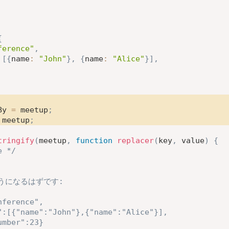
{
ference"
,
[
{
name
:
"John"
}
,
{
name
:
"Alice"
}
]
,
By 
=
 meetup
;
 meetup
;
tringify
(
meetup
,
function
replacer
(
key
,
 value
)
{
e */
うになるはずです:

ference",

":[{"name":"John"},{"name":"Alice"}],

mber":23}
