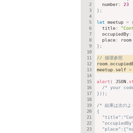
number
:
23
}
;
let
 meetup 
=
title
:
"Con
occupiedBy
:
place
:
}
;
// 循環参照
room
.
occupied
meetup
.
self 
=
alert
(
JSON
.
s
/* your cod
}
)
)
;
/* 結果は次のよ
{

  "title":"Con
  "occupiedBy
  "place":{"nu