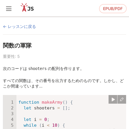
EPUB/PDF
レッスンに戻る
関数の軍隊
重要性: 5
次のコードは
の配列を作ります。
shooters
すべての関数は、その番号を出力するためのものです。しかし、ど
こか間違っています…
function
makeArmy
(
)
{
let
 shooters 
=
[
]
;
let
 i 
=
0
;
while
(
i 
<
10
)
{