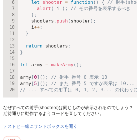
let
shooter
=
function
(
)
{
// 射手(shoo
alert
(
 i 
)
;
// その番号を表示するべき
}
;
    shooters
.
push
(
shooter
)
;
    i
++
;
}
return
 shooters
;
}
let
 army 
=
makeArmy
(
)
;
army
[
0
]
(
)
;
// 射手 番号 0 表示 10
army
[
5
]
(
)
;
// また 番号 5 ですが表示は 10...
// ... すべての射手は 0, 1, 2, 3... の代わり
なぜすべての射手(shooters)は同じものが表示されるのでしょう？
期待通りに動作するようコードを直してください。
テストと一緒にサンドボックスを開く