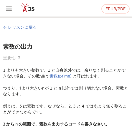
EPUB/PDF
レッスンに戻る
素数の出力
重要性: 3
よりも大きい整数で、
と自身以外では、余りなく割ることがで
1
1
きない場合、その数値は
素数(prime)
と呼ばれます。
つまり、1より大きいnが
と
以外では割り切れない場合、素数と
1
n
なります。
例えば、
は素数です。なぜなら、
,
と
ではあまり無く割るこ
5
2
3
4
とができなからです。
から
の範囲で、素数を出力するコードを書きなさい。
2
n