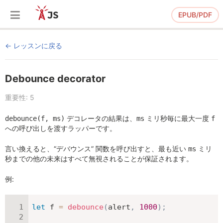
EPUB/PDF
レッスンに戻る
Debounce decorator
重要性: 5
デコレータの結果は、
ミリ秒毎に最大一度
debounce(f, ms)
ms
f
への呼び出しを渡すラッパーです。
言い換えると、“デバウンス” 関数を呼び出すと、最も近い
ミリ
ms
秒までの他の未来はすべて無視されることが保証されます。
例:
let
 f 
=
debounce
(
alert
,
1000
)
;