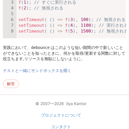
f
(
1
)
;
// すぐに実行される
f
(
2
)
;
// 無視される
setTimeout
(
(
)
=>
f
(
3
)
,
100
)
;
// 無視される 
setTimeout
(
(
)
=>
f
(
4
)
,
1100
)
;
// 実行される
setTimeout
(
(
)
=>
f
(
5
)
,
1500
)
;
// 無視される
実践において、
はこのような短い期間の中で新しいこと
debounce
ができないことを知ったときに、何かを取得/更新する関数に対して
役立ちます,リソースを無駄にしないように。
テストと一緒にサンドボックスを開く
解答
© 2007—2026 Ilya Kantor
プロジェクトについて
コンタクト