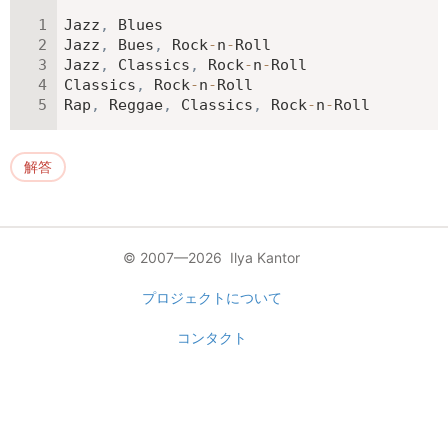
Jazz
,
 Blues

Jazz
,
 Bues
,
 Rock
-
n
-
Roll

Jazz
,
 Classics
,
 Rock
-
n
-
Roll

Classics
,
 Rock
-
n
-
Roll

Rap
,
 Reggae
,
 Classics
,
 Rock
-
n
-
Roll
解答
© 2007—2026 Ilya Kantor
プロジェクトについて
コンタクト