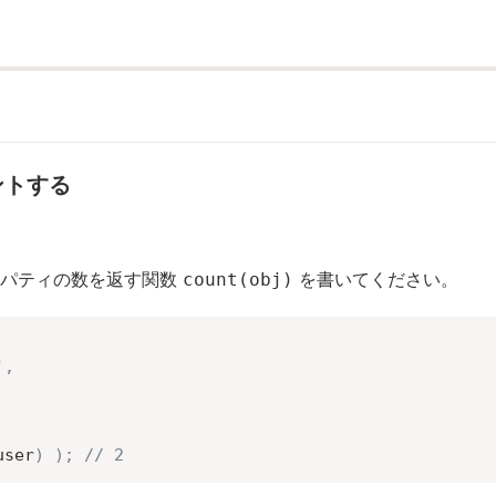
ントする
ロパティの数を返す関数
を書いてください。
count(obj)
'
,
user
)
)
;
// 2