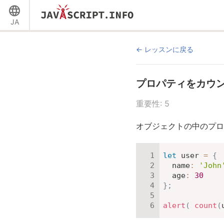
JA
レッスンに戻る
プロパティをカウ
重要性: 5
オブジェクトの中のプ
let
 user 
=
{
name
:
'John
age
:
30
}
;
alert
(
count
(