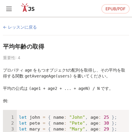
EPUB/PDF
レッスンに戻る
平均年齢の取得
重要性: 4
プロパティ
をもつオブジェクtの配列を取得し、その平均を取
age
得する関数
を書いてください。
getAverageAge(users)
平均の公式は
です。
(age1 + age2 + ... + ageN) / N
例:
let
 john 
=
{
name
:
"John"
,
age
:
25
}
;
let
 pete 
=
{
name
:
"Pete"
,
age
:
30
}
;
let
 mary 
=
{
name
:
"Mary"
,
age
:
29
}
;