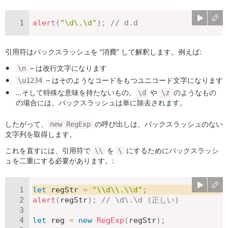
alert
(
"\d\.\d"
)
;
// d.d
引用符はバックスラッシュを “消費” して解釈します。例えば:
– は改行文字になります
\n
– はそのようなコードをもつユニコード文字になります
\u1234
…そして特殊な意味を持たないもの、
や
のようなもの
\d
\z
の場合には、バックスラッシュは単に除去されます。
したがって、
の呼び出しは、バックスラッシュのない
new RegExp
文字列を取得します。
これを直すには、引用符で
を
にするためにバックスラッシ
\\
\
ュを二重にする必要があります。:
let
 regStr 
=
"\\d\\.\\d"
;
alert
(
regStr
)
;
// \d\.\d (正しい)
let
 reg 
=
new
RegExp
(
regStr
)
;