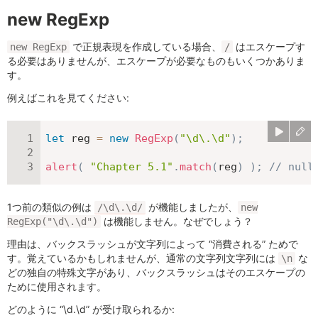
new RegExp
で正規表現を作成している場合、
はエスケープす
new RegExp
/
る必要はありませんが、エスケープが必要なものもいくつかありま
す。
例えばこれを見てください:
let
 reg 
=
new
RegExp
(
"\d\.\d"
)
;
alert
(
"Chapter 5.1"
.
match
(
reg
)
)
;
// null
1つ前の類似の例は
が機能しましたが、
/\d\.\d/
new
は機能しません。なぜでしょう？
RegExp("\d\.\d")
理由は、バックスラッシュが文字列によって “消費される” ためで
す。覚えているかもしれませんが、通常の文字列文字列には
な
\n
どの独自の特殊文字があり、バックスラッシュはそのエスケープの
ために使用されます。
どのように “\d.\d” が受け取られるか: