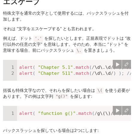
エスケープ
特殊文字を通常の文字として使用するには、バックスラッシュを付
加します。
それは “文字をエスケープする” とも言われます。
例えば、ドット
を探したいとします。正規表現でドットは “改
'.'
行以外の任意の文字” を意味します。そのため、本当に “ドット” を
意味する場合、前にバックスラッシュ
を置きましょう。
\.
alert
(
"Chapter 5.1"
.
match
(
/
\d\.\d
/
)
)
;
//
alert
(
"Chapter 511"
.
match
(
/
\d\.\d
/
)
)
;
//
括弧も特殊文字なので、それらを探したい場合は
を使う必要が
\(
あります。下の例は文字列
を探します:
"g()"
alert
(
"function g()"
.
match
(
/
g\(\)
/
)
)
;
//
バックスラッシュを探している場合は2つにします: