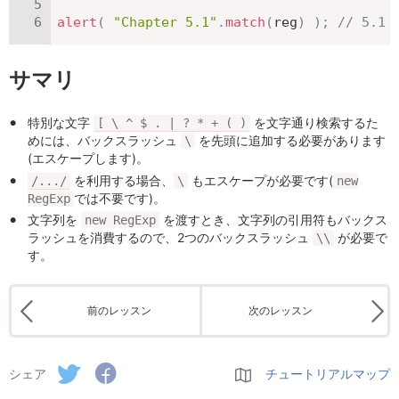
alert
(
"Chapter 5.1"
.
match
(
reg
)
)
;
// 5.1
サマリ
特別な文字
を文字通り検索するた
[ \ ^ $ . | ? * + ( )
めには、バックスラッシュ
を先頭に追加する必要があります
\
(エスケープします)。
を利用する場合、
もエスケープが必要です(
/.../
\
new
では不要です)。
RegExp
文字列を
を渡すとき、文字列の引用符もバックス
new RegExp
ラッシュを消費するので、2つのバックスラッシュ
が必要で
\\
す。
前のレッスン
次のレッスン
シェア
チュートリアルマップ