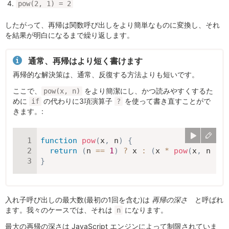
pow(2, 1) = 2
したがって、再帰は関数呼び出しをより簡単なものに変換し、それ
を結果が明白になるまで繰り返します。
通常、再帰はより短く書けます
再帰的な解決策は、通常、反復する方法よりも短いです。
ここで、
をより簡潔にし、かつ読みやすくするた
pow(x, n)
めに
の代わりに3項演算子
を使って書き直すことがで
if
?
きます。:
function
pow
(
x
,
 n
)
{
return
(
n 
==
1
)
?
 x 
:
(
x 
*
pow
(
x
,
 n 
-
1
}
入れ子呼び出しの最大数(最初の1回を含む)は
再帰の深さ
と呼ばれ
ます。我々のケースでは、それは
になります。
n
最大の再帰の深さは JavaScript エンジンによって制限されていま