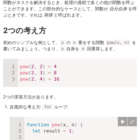
関数がタスクを解決するとき、処理の過程で多くの他の関数を呼ぶ
ことができます。この部分的なケースとして、関数が
自分自身
を呼
ぶときです。それは
再帰
と呼ばれます。
2つの考え方
初めのシンプルな例として、
の
乗をする関数
を
x
n
pow(x, n)
書いてみましょう。つまり、
自身を
回乗算します。
x
n
pow
(
2
,
2
)
=
4
pow
(
2
,
3
)
=
8
pow
(
2
,
4
)
=
16
2つの実装方法があります。
反復的な考え方:
ループ:
for
function
pow
(
x
,
 n
)
{
let
 result 
=
1
;