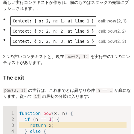
新しい実行コンテキストが作られ、前のものはスタックの先頭にプ
ッシュされます。:
pow(2, 1)
Context: { x: 2, n: 1, at line 1 }
pow(2, 2)
Context: { x: 2, n: 2, at line 5 }
pow(2, 3)
Context: { x: 2, n: 3, at line 5 }
2つの古いコンテキストと、現在
を実行中の1つのコン
pow(2, 1)
テキストがあります。
The exit
の実行は、これまでとは異なり条件
が真にな
pow(2, 1)
n == 1
ります。従って
の最初の分岐に入ります:
if
function
pow
(
x
,
 n
)
{
if
(
n 
==
1
)
{
return
 x
;
}
else
{