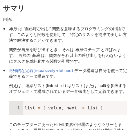
サマリ
用語:
再帰
は “自己呼び出し” 関数を意味するプログラミングの用語で
す。このような関数を使用して、特定のタスクを簡潔で美しい方
法で解決することができます。
関数が自身を呼び出すとき、それは
再帰ステップ
と呼ばれま
す。 再帰の
基底
は、関数がそれ以上の呼び出しを行わないよう
にタスクを単純化する関数の引数です。
再帰的な定義(recursively-defined)
データ構造は自身を使って定
義できるデータ構造です。
例えば、連結リスト(linked list) はリスト(または null)を参照する
オブジェクトで構成されているデータ構造として定義できます。
list 
=
{
 value
,
 next 
-
>
 list 
}
このチャプターにあったHTML要素や部署のようなツリーもま