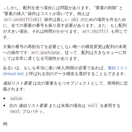
…しかし、配列を使う場合には問題があります。 “要素の削除” と
“要素の挿入” 操作はコストが高いです。例えば
操作は新しい
のための場所を作るため
arr.unshift(obj)
obj
に、全ての要素の番号を振り直す必要があります。また、もし配列
が大きい場合、それは時間がかかります。
も同じで
arr.shift()
す。
大量の番号の再割当てを必要としない唯一の構造変更は配列の末尾
への操作です:
。従って、配列は大きなキューに対
arr.push/pop
しては非常に遅くなる可能性があります。
あるいは、もしも本当に速い挿入/削除が必要であれば、
連結リスト
(linked list)
と呼ばれる別のデータ構造を選択することもできます。
連結リスト要素
は次の要素をもつオブジェクトとして、再帰的に定
義されます:
.
value
次の
連結リスト要素
または末尾の場合は
を参照する
null
プロパティ。
next
例: