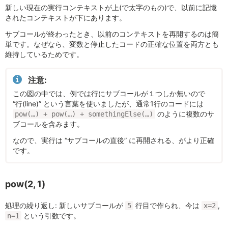
新しい現在の実行コンテキストが上(で太字のもの)で、以前に記憶
されたコンテキストが下にあります。
サブコールが終わったとき、以前のコンテキストを再開するのは簡
単です。なぜなら、変数と停止したコードの正確な位置を両方とも
維持しているためです。
注意:
この図の中では、例では行にサブコールが１つしか無いので
“行(line)” という言葉を使いましたが、通常1行のコードには
のように複数のサ
pow(…) + pow(…) + somethingElse(…)
ブコールを含みます。
なので、実行は “サブコールの直後” に再開される、がより正確
です。
pow(2, 1)
処理の繰り返し: 新しいサブコールが
行目で作られ、今は
,
5
x=2
という引数です。
n=1