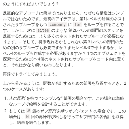
のようにすればよいでしょう？
反復的なアプローチは簡単ではありません。なぜなら構造はシンプ
ルではないためです。最初のアイデアは、第1レベルの所属のネスト
されたサブループをもつ
に
をループを作ることで
company
for
す。しかし、次に
のような 第2レベルの部門のスタッフを
sites
反復するためには、より多くのネストされたサブループが必要にな
ります。…そして、将来現れるかもしれない第３レベルの部門のた
めの別のサブループも必要ですか？またレベル3で停止するか、レ
ベル4のループも作成する必要がありますか？ 1つのオブジェクトを
探索するために3〜4個のネストされたサブループをコード内に置く
と、それはかなり醜いものになります。
再帰でトライしてみましょう。
上から分かるように、関数が合計するための部署を取得するとき、2
つのケースがあります:
人の配列
を持つ “シンプルな” 部署の場合です。この場合は単純
なループで給料を合計することができます。
もしくは
個のサブ部門を持つオブジェクト
の場合です。この
N
場合は、
回の再帰呼び出しを行ってサブ部門の各合計を取得
N
し、結果を結合します。