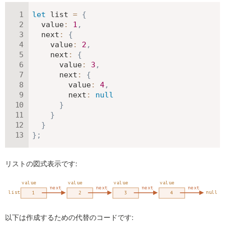
let
 list 
=
{
value
:
1
,
next
:
{
value
:
2
,
next
:
{
value
:
3
,
next
:
{
value
:
4
,
next
:
null
}
}
}
}
;
リストの図式表示です:
以下は作成するための代替のコードです: