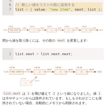
// 新しい値をリストの前に追加する
list 
=
{
value
:
"new item"
,
next
:
 list 
}
;
間から値を取り除くには、その前の
を変更します:
next
list
.
next 
=
 list
.
next
.
next
;
は
を飛び越えて
という値になりました。値
list.next
1
2
1
は今やチェーンからは除外されています。もしもそれがどこにも保
持されていない場合、自動的にメモリから削除されます。