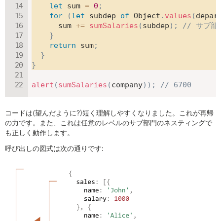
let
 sum 
=
0
;
for
(
let
 subdep 
of
 Object
.
values
(
depar
      sum 
+=
sumSalaries
(
subdep
)
;
// サブ
}
return
 sum
;
}
}
alert
(
sumSalaries
(
company
)
)
;
// 6700
コードは(望んだように?)短く理解しやすくなりました。これが再帰
の力です。また、これは任意のレベルのサブ部門のネスティングで
も正しく動作します。
呼び出しの図式は次の通りです: