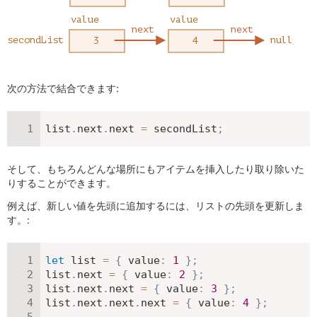
次の方法で結合できます:
list
.
next
.
next 
=
 secondList
;
そして、もちろんどんな場所にもアイテムを挿入したり取り除いた
りすることができます。
例えば、新しい値を先頭に追加するには、リストの先頭を更新しま
す。:
let
 list 
=
{
value
:
1
}
;
list
.
next 
=
{
value
:
2
}
;
list
.
next
.
next 
=
{
value
:
3
}
;
list
.
next
.
next
.
next 
=
{
value
:
4
}
;