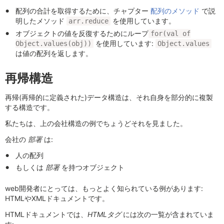
配列の合計を取得するために、チャプター
配列のメソッド
で説
明したメソッド
を使用しています。
arr.reduce
オブジェクトの値を反復するためにループ
for(val of
を使用しています:
Object.values(obj))
Object.values
は値の配列を返します。
再帰構造
再帰(再帰的に定義された)データ構造は、それ自身を部分的に複製
する構造です。
私たちは、上の会社構造の例でちょうどそれを見ました。
会社の
部署
は:
人の配列
もしくは
部署
を持つオブジェクト
web開発者にとっては、もっとよく知られている例があります:
HTMLやXMLドキュメントです。
HTMLドキュメントでは、
HTMLタグ
には次の一覧が含まれていま