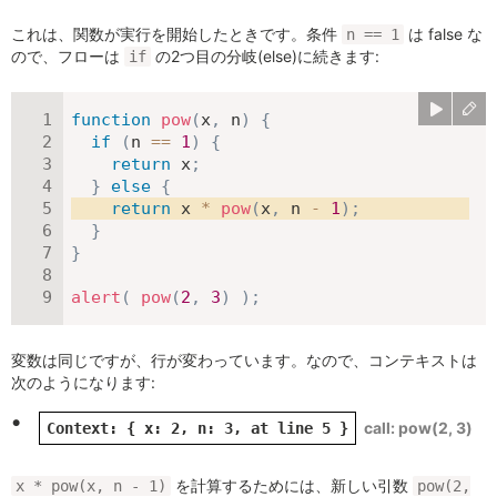
これは、関数が実行を開始したときです。条件
は false な
n == 1
ので、フローは
の2つ目の分岐(else)に続きます:
if
function
pow
(
x
,
 n
)
{
if
(
n 
==
1
)
{
return
 x
;
}
else
{
return
 x 
*
pow
(
x
,
 n 
-
1
)
;
}
}
alert
(
pow
(
2
,
3
)
)
;
変数は同じですが、行が変わっています。なので、コンテキストは
次のようになります:
pow(2, 3)
Context: { x: 2, n: 3, at line 5 }
を計算するためには、新しい引数
x * pow(x, n - 1)
pow(2,