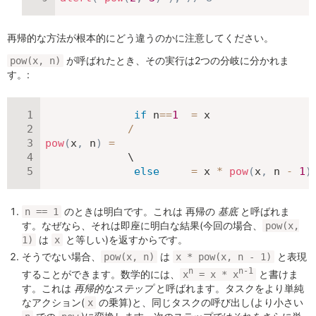
再帰的な方法が根本的にどう違うのかに注意してください。
が呼ばれたとき、その実行は2つの分岐に分かれま
pow(x, n)
す。:
if
 n
==
1
=
 x

/
pow
(
x
,
 n
)
=
             \

else
=
 x 
*
pow
(
x
,
 n 
-
1
)
のときは明白です。これは 再帰の
基底
と呼ばれま
n == 1
す。なぜなら、それは即座に明白な結果(今回の場合、
pow(x,
は
と等しい)を返すからです。
1)
x
そうでない場合、
は
と表現
pow(x, n)
x * pow(x, n - 1)
n
n-1
することができます。数学的には、
と書けま
x
= x * x
す。これは
再帰的なステップ
と呼ばれます。タスクをより単純
なアクション(
の乗算)と、同じタスクの呼び出し(より小さい
x