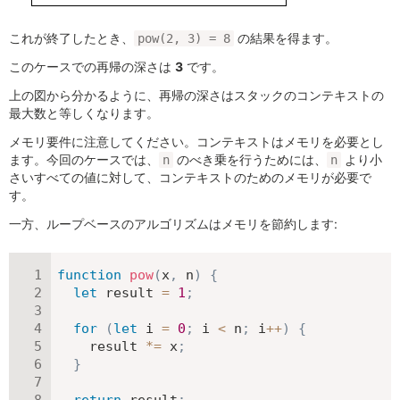
これが終了したとき、
の結果を得ます。
pow(2, 3) = 8
このケースでの再帰の深さは
3
です。
上の図から分かるように、再帰の深さはスタックのコンテキストの
最大数と等しくなります。
メモリ要件に注意してください。コンテキストはメモリを必要とし
ます。今回のケースでは、
のべき乗を行うためには、
より小
n
n
さいすべての値に対して、コンテキストのためのメモリが必要で
す。
一方、ループベースのアルゴリズムはメモリを節約します:
function
pow
(
x
,
 n
)
{
let
 result 
=
1
;
for
(
let
 i 
=
0
;
 i 
<
 n
;
 i
++
)
{
    result 
*=
 x
;
}