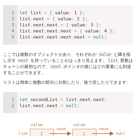
let
 list 
=
{
value
:
1
}
;
list
.
next 
=
{
value
:
2
}
;
list
.
next
.
next 
=
{
value
:
3
}
;
list
.
next
.
next
.
next 
=
{
value
:
4
}
;
list
.
next
.
next
.
next
.
next 
=
null
;
ここでは複数のオブジェクトがあり、それぞれが
と隣を指
value
し示す
を持っていることがはっきり見えます。
変数は
next
list
チェーンの最初なので、
ポインタの後にはどの要素にも到達
next
することができます。
リストは簡単に複数の部分に分割したり、後で戻したりできます:
let
 secondList 
=
 list
.
next
.
next
;
list
.
next
.
next 
=
null
;