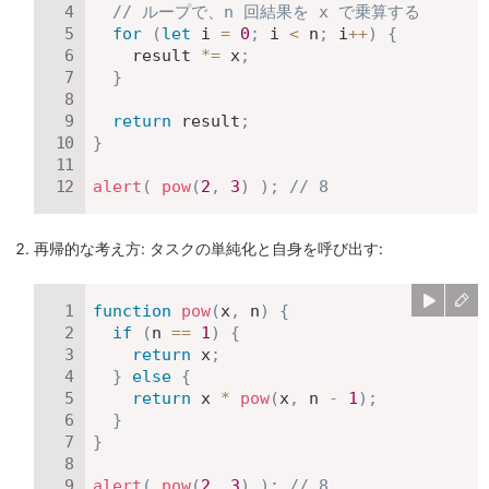
// ループで、n 回結果を x で乗算する
for
(
let
 i 
=
0
;
 i 
<
 n
;
 i
++
)
{
    result 
*=
 x
;
}
return
 result
;
}
alert
(
pow
(
2
,
3
)
)
;
// 8
再帰的な考え方: タスクの単純化と自身を呼び出す:
function
pow
(
x
,
 n
)
{
if
(
n 
==
1
)
{
return
 x
;
}
else
{
return
 x 
*
pow
(
x
,
 n 
-
1
)
;
}
}
alert
(
pow
(
2
,
3
)
)
;
// 8