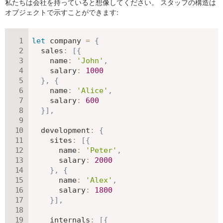
私たちは会社を持っていると想像してください。 スタッフの構造は
オブジェクトで示すことができます:
let
 company 
=
{
sales
:
[
{
name
:
'John'
,
salary
:
1000
}
,
{
name
:
'Alice'
,
salary
:
600
}
]
,
development
:
{
sites
:
[
{
name
:
'Peter'
,
salary
:
2000
}
,
{
name
:
'Alex'
,
salary
:
1800
}
]
,
internals
:
[
{