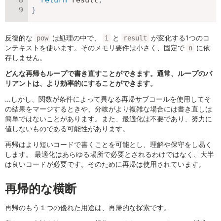
return
 result
;
}
反復的な
は処理の中で、
と
が変化する1つのコ
pow
i
result
ンテキストを使います。そのメモリ要件は小さく、固定で
に依
n
存しません。
どんな再帰もループで書き直すことができます。通常、ループのバ
リアントは、より効率的にすることができます。
…しかし、関数が条件によって異なる再帰サブコールを使用してそ
の結果をマージするときや、分岐がより複雑な場合には書き直しは
簡単ではないことがあります。また、最適化は不要であり、努力に
値しないものである可能性があります。
再帰はより短いコードで書くことを可能とし、理解や保守をし易く
します。 最適化はあらゆる場所で必要とされるわけではなく、大半
は良いコードが必要です。そのために再帰は使用されています。
再帰的な横断
再帰のもう１つの優れた用途は、再帰的な探索です。