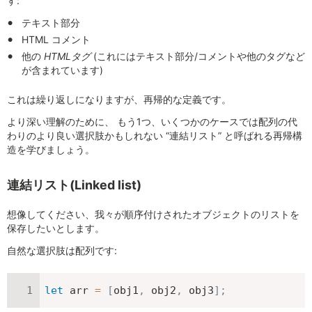
す:
テキスト部分
HTML コメント
他の
HTMLタグ
(これにはテキスト部分/コメントや他のタグなど
が含まれています)
これは繰り返しになりますが、再帰的な定義です。
より深い理解のために、 もう1つ、いくつかのケースでは配列の代
わりのより良い選択肢かもしれない “連結リスト” と呼ばれる再帰構
造を学びましょう。
連結リスト(Linked list)
想像してください、我々が順序付けされたオブジェクトのリストを
保存したいとします。
自然な選択肢は配列です:
let
 arr 
=
[
obj1
,
 obj2
,
 obj3
]
;