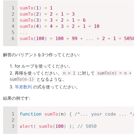
sumTo
(
1
)
=
1
sumTo
(
2
)
=
2
+
1
=
3
sumTo
(
3
)
=
3
+
2
+
1
=
6
sumTo
(
4
)
=
4
+
3
+
2
+
1
=
10
...
sumTo
(
100
)
=
100
+
99
+
...
+
2
+
1
=
5050
解答のバリアントを3つ作ってください:
for ループを使ってください。
再帰を使ってください。
に対して
n > 1
sumTo(n) = n +
となるような。
sumTo(n-1)
等差数列
の式を使ってください。
結果の例です:
function
sumTo
(
n
)
{
/*... your code ... */
alert
(
sumTo
(
100
)
)
;
// 5050