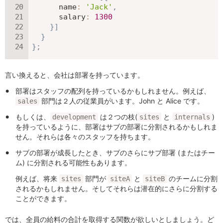
name
:
'Jack'
,
salary
:
1300
}
]
}
}
;
言い換えると、会社は部署を持っています。
部署はスタッフの配列を持っているかもしれません。例えば、
部門は２人の従業員がいます。John と Alice です。
sales
もしくは、
は２つの枝(
と
)
development
sites
internals
を持っているように、部署はサブの部署に分割されるかもしれま
せん。それらは各々のスタッフを持ちます。
サブの部署が成長したとき、サブのさらにサブ部署 (またはチー
ム) に分割される可能性もあります。
例えば、将来
部門が
と
のチームに分割
sites
siteA
siteB
されるかもしれません。そしてそれらは潜在的にさらに分割する
ことができます。
では、全員の給料の合計を取得する関数が欲しいとしましょう。ど