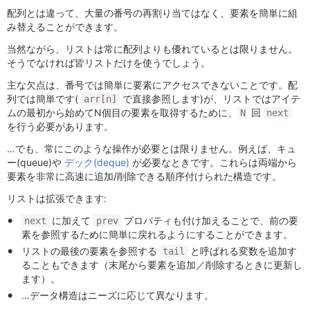
配列とは違って、大量の番号の再割り当てはなく、要素を簡単に組
み替えることができます。
当然ながら、リストは常に配列よりも優れているとは限りません。
そうでなければ皆リストだけを使うでしょう。
主な欠点は、番号では簡単に要素にアクセスできないことです。配
列では簡単です(
で直接参照します)が、リストではアイテ
arr[n]
ムの最初から始めてN個目の要素を取得するために、
回
N
next
を行う必要があります。
…でも、常にこのような操作が必要とは限りません。例えば、キュ
ー(queue)や
デック(deque)
が必要なときです。これらは両端から
要素を非常に高速に追加/削除できる順序付けられた構造です。
リストは拡張できます:
に加えて
プロパティも付け加えることで、前の要
next
prev
素を参照するために簡単に戻れるようにすることができます。
リストの最後の要素を参照する
と呼ばれる変数を追加す
tail
ることもできます（末尾から要素を追加／削除するときに更新し
ます）。
…データ構造はニーズに応じて異なります。