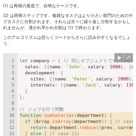
(1) は再帰の基底で、自明なケースです。
(2) は再帰ステップです。複雑なタスクはより小さい部門のためのサ
ブタスクに分割されます。それらは次々に繰り返し分割するかもし
れませんが、遅かれ早かれ分割は (1) で終わります。
このアルゴリズムは恐らくコードからさらに読みやすくなるでしょ
う:
let
 company 
=
{
// 同じオブジェクトです。簡略
sales
:
[
{
name
:
'John'
,
salary
:
1000
}
,
{
n
development
:
{
sites
:
[
{
name
:
'Peter'
,
salary
:
2000
}
,
internals
:
[
{
name
:
'Jack'
,
salary
:
130
}
}
;
// ジョブを行う関数
function
sumSalaries
(
department
)
{
if
(
Array
.
isArray
(
department
)
)
{
// case
return
 department
.
reduce
(
(
prev
,
 curren
}
else
{
// case (2)