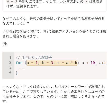
を割り当てます。そして、カンマのあとの
は処理さ
a = 3
7
れず、無視されます。
なぜこのような、最後の部分を除いてすべてを捨てる演算子が必要
なのでしょうか？
より複雑な構造において、1行で複数のアクションを書くときに使用
される場合があります。
例:
// 1行に3つの演算子
for
(
a 
=
1
,
 b 
=
3
,
 c 
=
 a 
*
 b
;
 a 
<
10
;
 a
++
)
...
}
このようなトリックは多くのJavaScriptフレームワークで利用され
ているため、ここで言及しています。しかし通常それらはコードの
可読性を下げます。なので、そのように書く前によく考えるべきで
す。