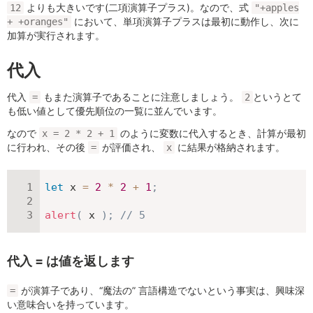
よりも大きいです(二項演算子プラス)。なので、式
12
"+apples
において、単項演算子プラスは最初に動作し、次に
+ +oranges"
加算が実行されます。
代入
代入
もまた演算子であることに注意しましょう。
というとて
=
2
も低い値として優先順位の一覧に並んでいます。
なので
のように変数に代入するとき、計算が最初
x = 2 * 2 + 1
に行われ、その後
が評価され、
に結果が格納されます。
=
x
let
 x 
=
2
*
2
+
1
;
alert
(
 x 
)
;
// 5
代入 = は値を返します
が演算子であり、“魔法の” 言語構造でないという事実は、興味深
=
い意味合いを持っています。