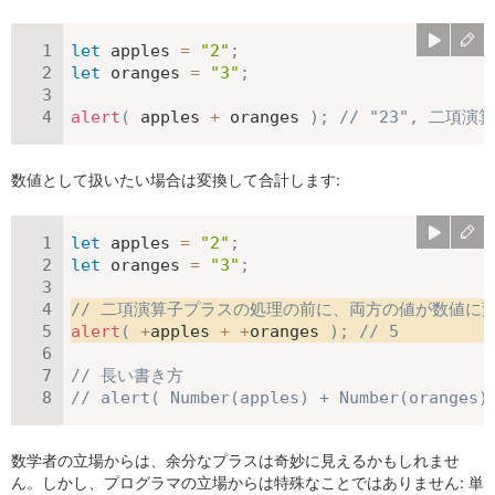
let
 apples 
=
"2"
;
let
 oranges 
=
"3"
;
alert
(
 apples 
+
 oranges 
)
;
// "23", 二
数値として扱いたい場合は変換して合計します:
let
 apples 
=
"2"
;
let
 oranges 
=
"3"
;
// 二項演算子プラスの処理の前に、両方の値が数値に
alert
(
+
apples 
+
+
oranges 
)
;
// 5
// 長い書き方
// alert( Number(apples) + Number(oranges)
数学者の立場からは、余分なプラスは奇妙に見えるかもしれませ
ん。しかし、プログラマの立場からは特殊なことではありません: 単