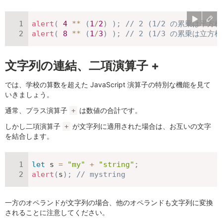
alert
(
4
**
(
1
/
2
)
)
;
// 2 (1/2 の累乗は平方
alert
(
8
**
(
1
/
3
)
)
;
// 2 (1/3 の累乗は立方
文字列の連結、二項演算子 +
では、学校の算数を超えた JavaScript 演算子の特別な機能を見て
いきましょう。
通常、プラス演算子
は数値の合計です。
+
しかし二項演算子
が文字列に適用された場合は、お互いの文字
+
を結合します。
let
 s 
=
"my"
+
"string"
;
alert
(
s
)
;
// mystring
一方のオペランドが文字列の場合、他のオペランドも文字列に変換
されることに注意してください。