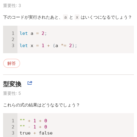
重要性: 3
下のコードが実行されたあと、
と
はいくつになるでしょう？
a
x
let
 a 
=
2
;
let
 x 
=
1
+
(
a 
*=
2
)
;
解答
型変換
重要性: 5
これらの式の結果はどうなるでしょう？
""
+
1
+
0
""
-
1
+
0
true
+
false