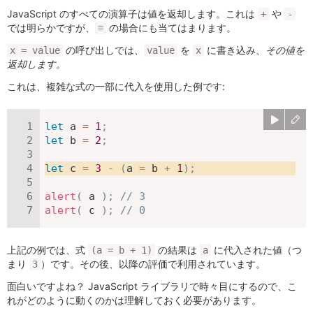
JavaScript のすべての演算子は値を返却します。これは
や
+
-
では明らかですが、
の場合にも当てはまります。
=
の呼び出しでは、
を
に書き込み、
その値を
x = value
value
x
返却します。
これは、複雑な式の一部に代入を使用した例です:
let
 a 
=
1
;
let
 b 
=
2
;
let
 c 
=
3
-
(
a 
=
 b 
+
1
)
;
alert
(
 a 
)
;
// 3
alert
(
 c 
)
;
// 0
上記の例では、式
の結果は
に代入された値（つ
(a = b + 1)
a
まり
）です。その後、以降の評価で利用されています。
3
面白いですよね？ JavaScript ライブラリで時々目にするので、こ
れがどのように動くのかは理解しておく必要があります。