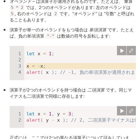
オペランド
– は演算子が適用されるものです。たとえば、 乗算
では、2つのオペランドがあります: 左のオペランドは
5 * 2
, 右のオペランドは
です。“オペランド” は “引数” と呼ばれ
5
2
ることもあります。
演算子が単一のオペランドをもつ場合は
単項演算
です。たとえ
ば、負の単項演算
は数値の符号を反転します:
"-"
let
 x 
=
1
;
x 
=
-
x
;
alert
(
 x 
)
;
// -1, 負の単項演算が適用されま
演算子が2つのオペランドを持つ場合は
二項演算
です。同じマ
イナスも二項演算で同様に存在します:
let
 x 
=
1
,
 y 
=
3
;
alert
(
 y 
-
 x 
)
;
// 2, 二項演算子マイナスは
正式には、ここでは2つの異なる演算子について話をしていま