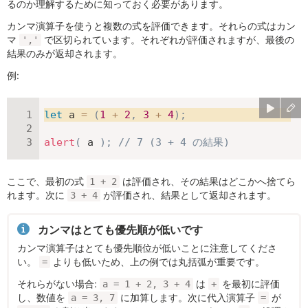
るのか理解するために知っておく必要があります。
カンマ演算子を使うと複数の式を評価できます。それらの式はカン
マ
で区切られています。それぞれが評価されますが、最後の
','
結果のみが返却されます。
例:
let
 a 
=
(
1
+
2
,
3
+
4
)
;
alert
(
 a 
)
;
// 7 (3 + 4 の結果)
ここで、最初の式
は評価され、その結果はどこかへ捨てら
1 + 2
れます。次に
が評価され、結果として返却されます。
3 + 4
カンマはとても優先順が低いです
カンマ演算子はとても優先順位が低いことに注意してくださ
い。
よりも低いため、上の例では丸括弧が重要です。
=
それらがない場合:
は
を最初に評価
a = 1 + 2, 3 + 4
+
し、数値を
に加算します。次に代入演算子
が
a = 3, 7
=