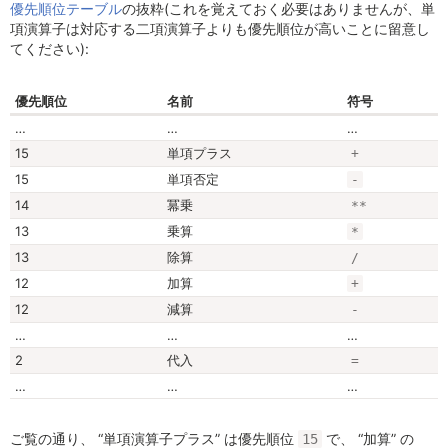
優先順位テーブル
の抜粋(これを覚えておく必要はありませんが、単
項演算子は対応する二項演算子よりも優先順位が高いことに留意し
てください):
優先順位
名前
符号
…
…
…
15
単項プラス
+
15
単項否定
-
14
冪乗
**
13
乗算
*
13
除算
/
12
加算
+
12
減算
-
…
…
…
2
代入
=
…
…
…
ご覧の通り、 “単項演算子プラス” は優先順位
で、 “加算” の
15