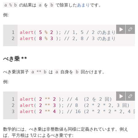
の結果は
を
で除算した
あまり
です。
a % b
a
b
例:
alert
(
5
%
2
)
;
// 1, 5 / 2 のあまり
alert
(
8
%
3
)
;
// 2, 8 / 3 のあまり
べき乗 **
べき乗演算子
は
自身を
回かけます。
a ** b
a
b
例:
alert
(
2
**
2
)
;
// 4  (2 を 2 回)
alert
(
2
**
3
)
;
// 8  (2 * 2 * 2, 3 回)
alert
(
2
**
4
)
;
// 16 (2 * 2 * 2 * 2, 4 回
数学的には、べき乗は非整数値も同様に定義されています。例え
ば、平方根は 1/2 によるべき乗です: