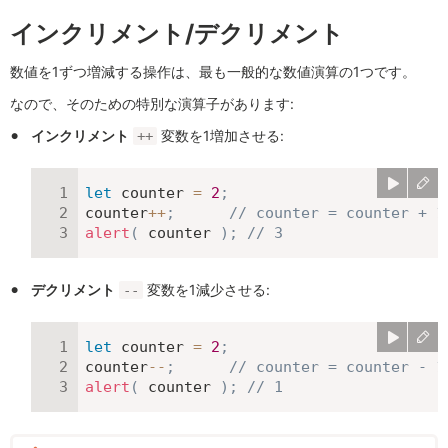
インクリメント/デクリメント
数値を1ずつ増減する操作は、最も一般的な数値演算の1つです。
なので、そのための特別な演算子があります:
インクリメント
変数を1増加させる:
++
let
 counter 
=
2
;
counter
++
;
// counter = counter
alert
(
 counter 
)
;
// 3
デクリメント
変数を1減少させる:
--
let
 counter 
=
2
;
counter
--
;
// counter = counter
alert
(
 counter 
)
;
// 1