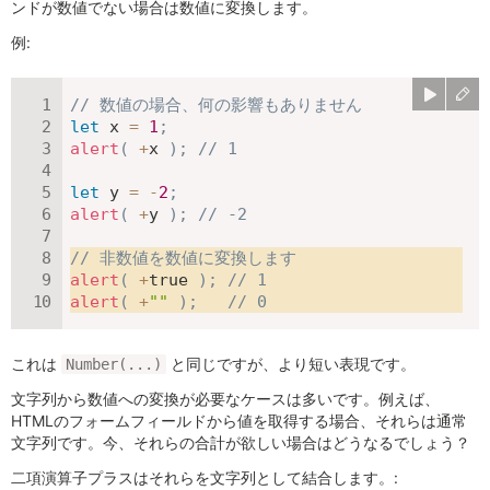
ンドが数値でない場合は数値に変換します。
例:
// 数値の場合、何の影響もありません
let
 x 
=
1
;
alert
(
+
x 
)
;
// 1
let
 y 
=
-
2
;
alert
(
+
y 
)
;
// -2
// 非数値を数値に変換します
alert
(
+
true
)
;
// 1
alert
(
+
""
)
;
// 0
これは
と同じですが、より短い表現です。
Number(...)
文字列から数値への変換が必要なケースは多いです。例えば、
HTMLのフォームフィールドから値を取得する場合、それらは通常
文字列です。今、それらの合計が欲しい場合はどうなるでしょう？
二項演算子プラスはそれらを文字列として結合します。: