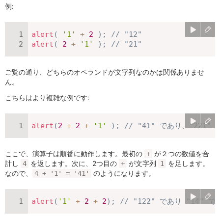
例:
alert
(
'1'
+
2
)
;
// "12"
alert
(
2
+
'1'
)
;
// "21"
ご覧の通り、どちらのオペランドが文字列なのかは関係ありませ
ん。
こちらはより複雑な例です:
alert
(
2
+
2
+
'1'
)
;
// "41" であり、"221
ここで、演算子は順番に動作します。最初の
が２つの数値を合
+
計し
を返します。次に、2つ目の
が文字列
を足します。
4
+
1
なので、
のようになります。
4 + '1' = '41'
alert
(
'1'
+
2
+
2
)
;
// "122" であり "14"