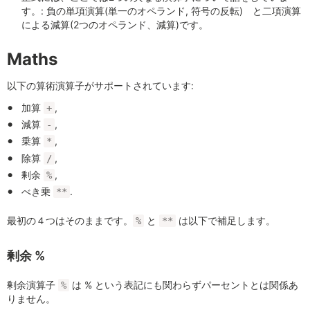
す。: 負の単項演算(単一のオペランド, 符号の反転) と二項演算
による減算(2つのオペランド、減算)です。
Maths
以下の算術演算子がサポートされています:
加算
,
+
減算
,
-
乗算
,
*
除算
,
/
剰余
,
%
べき乗
.
**
最初の４つはそのままです。
と
は以下で補足します。
%
**
剰余 %
剰余演算子
は % という表記にも関わらずパーセントとは関係あ
%
りません。