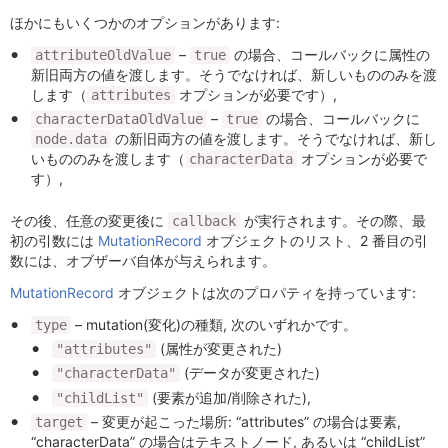
ほかにもいくつかのオプションがあります:
–
の場合、コールバックに属性の
attributeOldValue
true
新旧両方の値を渡します。そうでなければ、新しいもののみを渡
します（
オプションが必要です）,
attributes
–
の場合、コールバックに
characterDataOldValue
true
の新旧両方の値を渡します。そうでなければ、新し
node.data
いもののみを渡します（
オプションが必要で
characterData
す）,
その後、任意の変更後に
が実行されます。その際、最
callback
初の引数には
MutationRecord
オブジェクトのリスト、2 番目の引
数には、オブザーバ自体が与えられます。
MutationRecord
オブジェクトは次のプロパティを持っています:
– mutation(変化)の種類, 次のいずれかです。
type
(属性が変更された)
"attributes"
(データが変更された)
"characterData"
(要素が追加/削除された),
"childList"
– 変更が起こった場所: “attributes” の場合は要素,
target
“characterData” の場合はテキストノード, あるいは “childList”