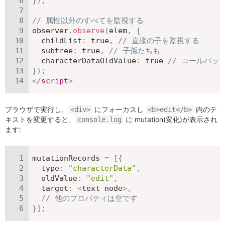
}
)
;
// 属性以外のすべてを監視する
observer
.
observe
(
elem
,
{
childList
:
true
,
// 直接の子を監視する
subtree
:
true
,
// 子孫たちも
characterDataOldValue
:
true
// コールバッ
}
)
;
</
script
>
ブラウザで実行し、
にフォーカスし
内のテ
<div>
<b>edit</b>
キストを変更すると、
に mutation(変化)が表示され
console.log
ます:
mutationRecords 
=
[
{
type
:
"characterData"
,
oldValue
:
"edit"
,
target
:
<
text node
>
,
// 他のプロパティは空です
}
]
;