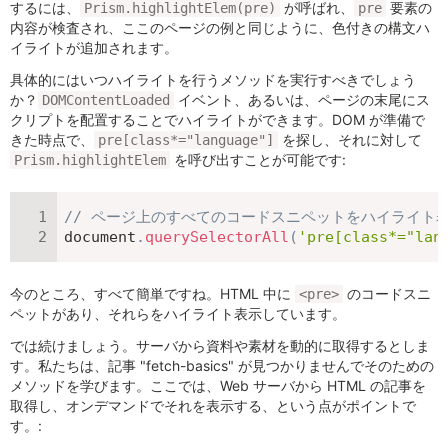
するには、
が呼ばれ、
要素の
Prism.highlightElem(pre)
pre
内容が検査され、ここのページの例と同じように、色付きの構文ハ
イライトが追加されます。
具体的にはいつハイライトを行うメソッドを実行すべきでしょう
か？
イベント、あるいは、ページの末尾にス
DOMContentLoaded
クリプトを配置することでハイライトができます。DOM が準備で
きた時点で、
を探し、それに対して
pre[class*="language"]
を呼び出すことが可能です:
Prism.highlightElem
// ページ上のすべてのコードスニペットをハイライト
document
.
querySelectorAll
(
'pre[class*="lan
今のところ、すべて簡単ですね。HTML 中に
のコードスニ
<pre>
ペットがあり、それらをハイライト表示しています。
では続けましょう。サーバから資料や素材を動的に取得するとしま
す。私たちは、
記事 "fetch-basics" が見つかりません
でそのための
メソッドを学びます。ここでは、Web サーバから HTML の記事を
取得し、オンデマンドでそれを表示する、という点がポイントで
す。: