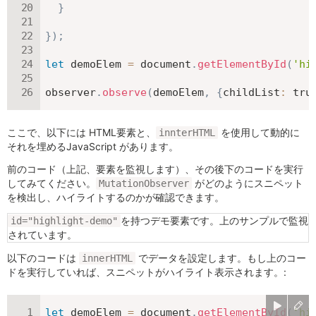
}
}
)
;
let
 demoElem 
=
 document
.
getElementById
(
'hi
observer
.
observe
(
demoElem
,
{
childList
:
tru
ここで、以下には HTML要素と、
を使用して動的に
innterHTML
それを埋めるJavaScript があります。
前のコード（上記、要素を監視します）、その後下のコードを実行
してみてください。
がどのようにスニペット
MutationObserver
を検出し、ハイライトするのかが確認できます。
を持つデモ要素です。上のサンプルで監視
id="highlight-demo"
されています。
以下のコードは
でデータを設定します。もし上のコー
innerHTML
ドを実行していれば、スニペットがハイライト表示されます。:
let
 demoElem 
=
 document
.
getElementById
(
'hi