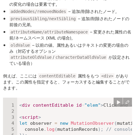
の変化の場合は要素です,
– 追加/削除されたノード,
addedNodes/removedNodes
– 追加/削除されたノードの
previousSibling/nextSibling
前後の兄弟,
– 変更された属性の名
attributeName/attributeNamespace
前/ネームスペース (XML の場合),
– 以前の値。属性あるいはテキストの変更の場合の
oldValue
み（対応するオプション
/
が設定され
attributeOldValue
characterDataOldValue
ている場合）
例えば、ここには
属性をもつ
があり
contentEditable
<div>
ます。この属性を指定すると、フォーカスすると編集することがで
きます。
<
div
contentEditable
id
=
"
elem
"
>
Click and 
<
<
script
>
let
 observer 
=
new
MutationObserver
(
mutati
  console
.
log
(
mutationRecords
)
;
// console