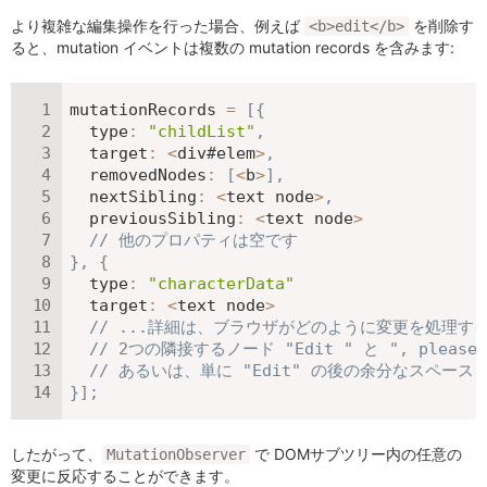
より複雑な編集操作を行った場合、例えば
を削除す
<b>edit</b>
ると、mutation イベントは複数の mutation records を含みます:
mutationRecords 
=
[
{
type
:
"childList"
,
target
:
<
div#elem
>
,
removedNodes
:
[
<
b
>
]
,
nextSibling
:
<
text node
>
,
previousSibling
:
<
text node
>
// 他のプロパティは空です
}
,
{
type
:
"characterData"
target
:
<
text node
>
// ...詳細は、ブラウザがどのように変更を処理す
// 2つの隣接するノード "Edit " と ", ple
// あるいは、単に "Edit" の後の余分なスペー
}
]
;
したがって、
で DOMサブツリー内の任意の
MutationObserver
変更に反応することができます。