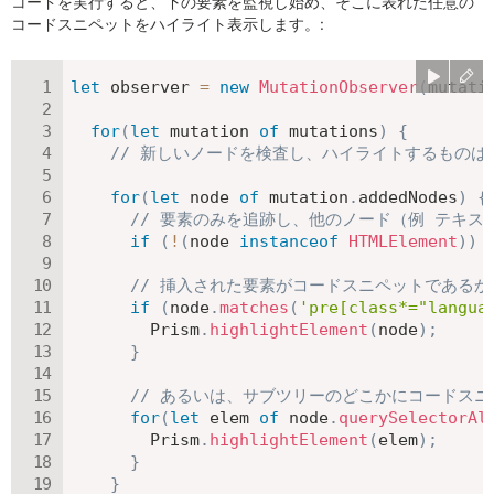
コードを実行すると、下の要素を監視し始め、そこに表れた任意の
コードスニペットをハイライト表示します。:
let
 observer 
=
new
MutationObserver
(
mutati
for
(
let
 mutation 
of
 mutations
)
{
// 新しいノードを検査し、ハイライトするものは
for
(
let
 node 
of
 mutation
.
addedNodes
)
{
// 要素のみを追跡し、他のノード（例 テキス
if
(
!
(
node 
instanceof
HTMLElement
)
)
// 挿入された要素がコードスニペットである
if
(
node
.
matches
(
'pre[class*="langua
        Prism
.
highlightElement
(
node
)
;
}
// あるいは、サブツリーのどこかにコードス
for
(
let
 elem 
of
 node
.
querySelectorAl
        Prism
.
highlightElement
(
elem
)
;
}
}