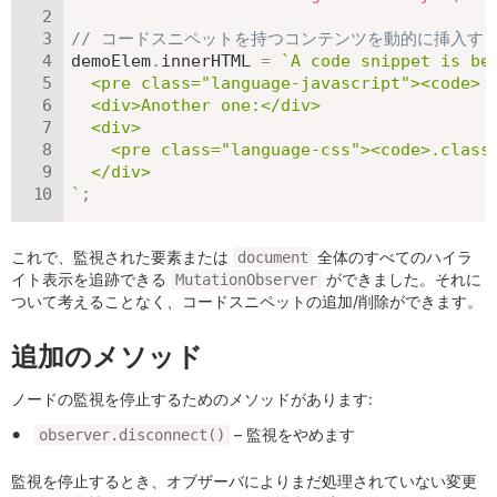
// コードスニペットを持つコンテンツを動的に挿入す
demoElem
.
innerHTML 
=
`
A code snippet is bel
  <pre class="language-javascript"><code> l
  <div>Another one:</div>

  <div>

    <pre class="language-css"><code>.class 
`
;
これで、監視された要素または
全体のすべてのハイラ
document
イト表示を追跡できる
ができました。それに
MutationObserver
ついて考えることなく、コードスニペットの追加/削除ができます。
追加のメソッド
ノードの監視を停止するためのメソッドがあります:
– 監視をやめます
observer.disconnect()
監視を停止するとき、オブザーバによりまだ処理されていない変更