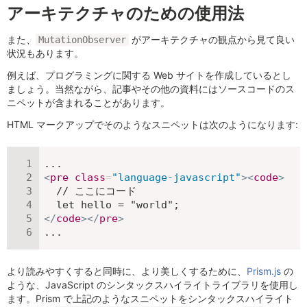
アーキテクチャのための使用法
また、
がアーキテクチャの観点から見て良い
MutationObserver
状況もあります。
例えば、プログラミングに関する Web サイトを作成しているとし
ましょう。当然ながら、記事やその他の資料にはソースコードのス
ニペットが含まれることがあります。
HTML マークアップでそのようなスニペットは次のようになります:
<
pre
class
=
"
language-javascript
"
>
<
code
>
  // ここにコード

</
code
>
</
pre
>
...
より読みやすくすると同時に、より美しくするために、
Prism.js
の
ような、JavaScript のシンタックスハイライトライブラリを使用し
ます。Prism で上記のようなスニペットをシンタックスハイライト