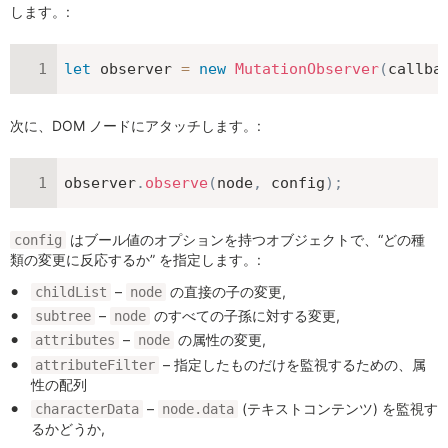
します。:
let
 observer 
=
new
MutationObserver
(
callba
次に、DOM ノードにアタッチします。:
observer
.
observe
(
node
,
 config
)
;
はブール値のオプションを持つオブジェクトで、“どの種
config
類の変更に反応するか” を指定します。:
–
の直接の子の変更,
childList
node
–
のすべての子孫に対する変更,
subtree
node
–
の属性の変更,
attributes
node
– 指定したものだけを監視するための、属
attributeFilter
性の配列
–
(テキストコンテンツ) を監視す
characterData
node.data
るかどうか,