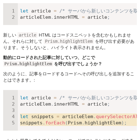
let
 article 
=
/* サーバから新しいコンテンツを取得
articleElem
.
innerHTML 
=
 article
;
新しい
HTML はコードスニペットを含むかもしれませ
article
ん。それらに対して
を呼び出す必要があ
Prism.highlightElem
ります。そうしないと、ハイライト表示されません。
動的にロードされた記事に対していつ、どこで
を呼び出すでしょうか？
Prism.highlightElem
次のように、記事をロードするコードへその呼び出しを追加するこ
とはできます。:
let
 article 
=
/* サーバから新しいコンテンツを取得
articleElem
.
innerHTML 
=
 article
;
let
 snippets 
=
 articleElem
.
querySelectorAl
snippets
.
forEach
(
Prism
.
highlightElem
)
;