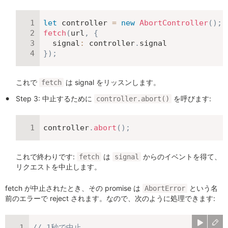
let
 controller 
=
new
AbortController
(
)
;
fetch
(
url
,
{
signal
:
 controller
.
}
)
;
これで
は signal をリッスンします。
fetch
Step 3: 中止するために
を呼びます:
controller.abort()
controller
.
abort
(
)
;
これで終わりです:
は
からのイベントを得て、
fetch
signal
リクエストを中止します。
fetch が中止されたとき、その promise は
という名
AbortError
前のエラーで reject されます。なので、次のように処理できます:
// 1秒で中止