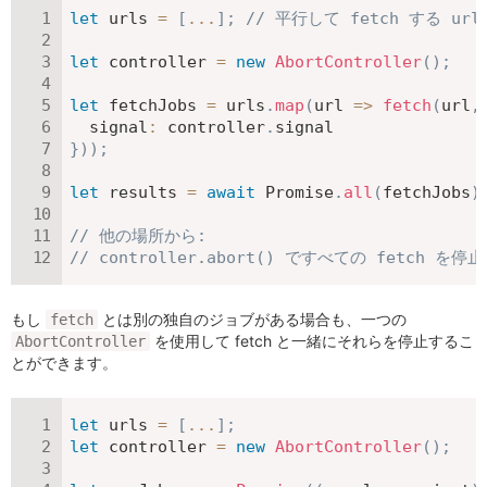
let
 urls 
=
[
...
]
;
// 平行して fetch する ur
let
 controller 
=
new
AbortController
(
)
;
let
 fetchJobs 
=
 urls
.
map
(
url
=>
fetch
(
url
,
signal
:
 controller
.
}
)
)
;
let
 results 
=
await
 Promise
.
all
(
fetchJobs
)
// 他の場所から:
// controller.abort() ですべての fetch を停
もし
とは別の独自のジョブがある場合も、一つの
fetch
を使用して fetch と一緒にそれらを停止するこ
AbortController
とができます。
let
 urls 
=
[
...
]
;
let
 controller 
=
new
AbortController
(
)
;