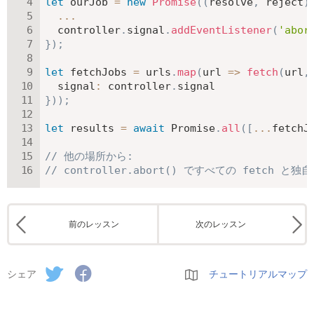
let
 ourJob 
=
new
Promise
(
(
resolve
,
 reject
)
...
  controller
.
signal
.
addEventListener
(
'abor
}
)
;
let
 fetchJobs 
=
 urls
.
map
(
url
=>
fetch
(
url
,
signal
:
 controller
.
}
)
)
;
let
 results 
=
await
 Promise
.
all
(
[
...
fetchJ
// 他の場所から:
// controller.abort() ですべての fetch
前のレッスン
次のレッスン
シェア
チュートリアルマップ