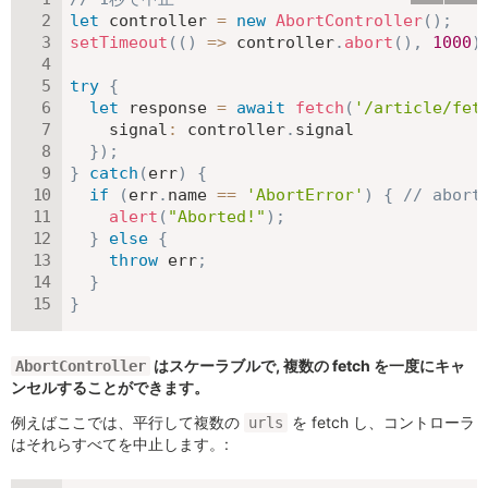
let
 controller 
=
new
AbortController
(
)
;
setTimeout
(
(
)
=>
 controller
.
abort
(
)
,
1000
)
try
{
let
 response 
=
await
fetch
(
'/article/fet
signal
:
 controller
.
signal

}
)
;
}
catch
(
err
)
{
if
(
err
.
name 
==
'AbortError'
)
{
// abor
alert
(
"Aborted!"
)
;
}
else
{
throw
 err
;
}
}
はスケーラブルで, 複数の fetch を一度にキャ
AbortController
ンセルすることができます。
例えばここでは、平行して複数の
を fetch し、コントローラ
urls
はそれらすべてを中止します。: