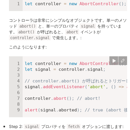
let
 controller 
=
new
AbortController
(
)
;
コントローラは非常にシンプルなオブジェクトです。単一のメソ
ッド
と、単一のプロパティ
を持っていま
abort()
signal
す。
が呼ばれると、
イベントが
abort()
abort
で発生します。:
controller.signal
このようになります:
let
 controller 
=
new
AbortController
(
)
;
let
 signal 
=
 controller
.
signal
;
// controller.abort() が呼ばれるとトリガー
signal
.
addEventListener
(
'abort'
,
(
)
=>
a
controller
.
abort
(
)
;
// abort!
alert
(
signal
.
aborted
)
;
// true (abort 後
Step 2:
プロパティを
オプションに渡します:
signal
fetch